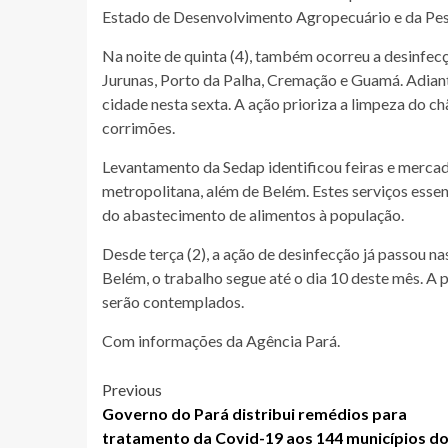
Estado de Desenvolvimento Agropecuário e da Pesc
Na noite de quinta (4), também ocorreu a desinfec
Jurunas, Porto da Palha, Cremação e Guamá. Adiant
cidade nesta sexta. A ação prioriza a limpeza do 
corrimões.
Levantamento da Sedap identificou feiras e merca
metropolitana, além de Belém. Estes serviços esse
do abastecimento de alimentos à população.
Desde terça (2), a ação de desinfecção já passou na
Belém, o trabalho segue até o dia 10 deste mês. A 
serão contemplados.
Com informações da Agência Pará.
Post
Previous
Governo do Pará distribui remédios para
navigation
tratamento da Covid-19 aos 144 municípios d