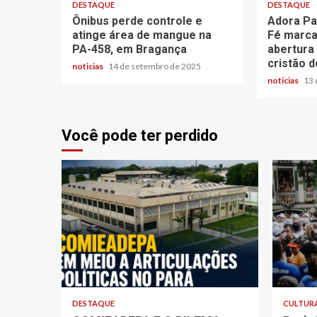
DESTAQUE
DESTAQUE
Ônibus perde controle e
Adora Pa
atinge área de mangue na
Fé marca
PA-458, em Bragança
abertura
cristão d
noticias
14 de setembro de 2025
noticias
13 
Você pode ter perdido
DESTAQUE
CULTUR