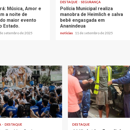
DESTAQUE
SEGURANÇA
rá: Música, Amor e
Polícia Municipal realiza
m a noite de
manobra de Heimlich e salva
 do maior evento
bebê engasgada em
o Estado.
Ananindeua
de setembro de 2025
noticias
11 de setembro de 2025
A
DESTAQUE
DESTAQUE