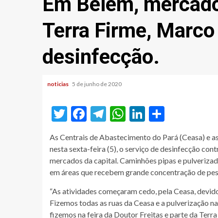
Em Belém, mercado 
Terra Firme, Marco
desinfecção.
noticias
5 de junho de 2020
Twitter
Facebook
Telegram
WhatsApp
LinkedIn
Share
As Centrais de Abastecimento do Pará (Ceasa) e a
nesta sexta-feira (5), o serviço de desinfecção con
mercados da capital. Caminhões pipas e pulverizad
em áreas que recebem grande concentração de pes
“As atividades começaram cedo, pela Ceasa, devido o
Fizemos todas as ruas da Ceasa e a pulverização n
fizemos na feira da Doutor Freitas e parte da Terr