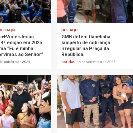
DESTAQUE
DESTAQUE
 Eu+Você=Jesus
GMB detém flanelinha
14ª edição em 2025
suspeito de cobrança
ma “Eu e minha
irregular na Praça da
servimos ao Senhor”
República.
de outubro de 2025
noticias
14 de setembro de 2025