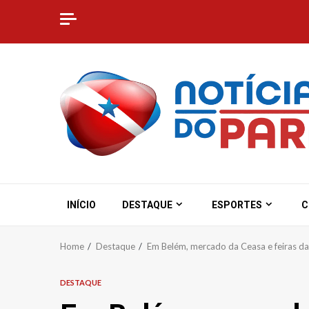
Skip
to
content
INÍCIO
DESTAQUE
ESPORTES
C
Home
Destaque
Em Belém, mercado da Ceasa e feiras da
DESTAQUE