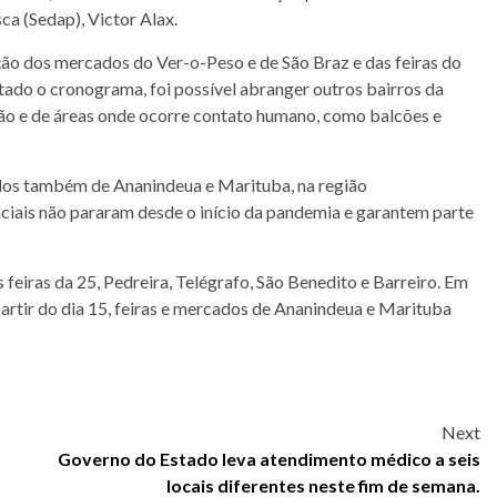
a (Sedap), Victor Alax.
ção dos mercados do Ver-o-Peso e de São Braz e das feiras do
ado o cronograma, foi possível abranger outros bairros da
chão e de áreas onde ocorre contato humano, como balcões e
dos também de Ananindeua e Marituba, na região
nciais não pararam desde o início da pandemia e garantem parte
s feiras da 25, Pedreira, Telégrafo, São Benedito e Barreiro. Em
partir do dia 15, feiras e mercados de Ananindeua e Marituba
Next
Governo do Estado leva atendimento médico a seis
o
locais diferentes neste fim de semana.