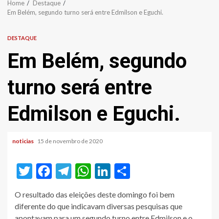
Home
Destaque
Em Belém, segundo turno será entre Edmilson e Eguchi.
DESTAQUE
Em Belém, segundo
turno será entre
Edmilson e Eguchi.
noticias
15 de novembro de 2020
Twitter
Facebook
Telegram
WhatsApp
LinkedIn
Share
O resultado das eleições deste domingo foi bem
diferente do que indicavam diversas pesquisas que
apontavam para um segundo turno entre Edmilson e o