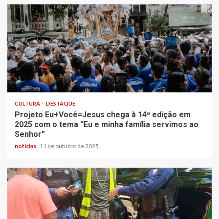
CULTURA
DESTAQUE
Projeto Eu+Você=Jesus chega à 14ª edição em
2025 com o tema “Eu e minha família servimos ao
Senhor”
noticias
11 de outubro de 2025