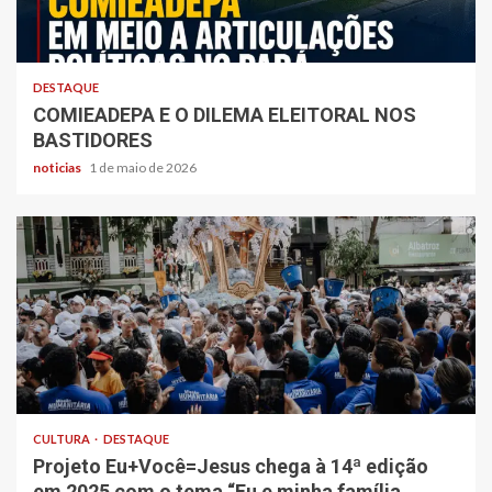
DESTAQUE
COMIEADEPA E O DILEMA ELEITORAL NOS
BASTIDORES
noticias
1 de maio de 2026
CULTURA
DESTAQUE
Projeto Eu+Você=Jesus chega à 14ª edição
em 2025 com o tema “Eu e minha família