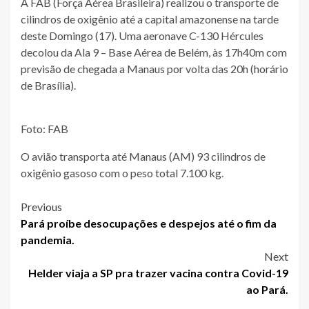
A FAB (Força Aérea Brasileira) realizou o transporte de
cilindros de oxigênio até a capital amazonense na tarde
deste Domingo (17). Uma aeronave C-130 Hércules
decolou da Ala 9 – Base Aérea de Belém, às 17h40m com
previsão de chegada a Manaus por volta das 20h (horário
de Brasília).
Foto: FAB
O avião transporta até Manaus (AM) 93 cilindros de
oxigênio gasoso com o peso total 7.100 kg.
Post
Previous
Pará proíbe desocupações e despejos até o fim da
navigation
pandemia.
Next
Helder viaja a SP pra trazer vacina contra Covid-19
ao Pará.