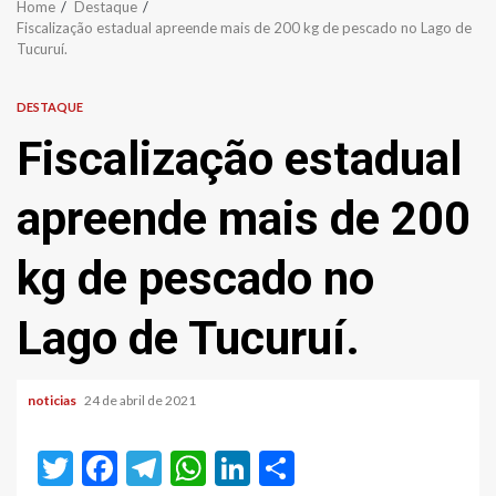
Home
Destaque
Fiscalização estadual apreende mais de 200 kg de pescado no Lago de
Tucuruí.
DESTAQUE
Fiscalização estadual
apreende mais de 200
kg de pescado no
Lago de Tucuruí.
noticias
24 de abril de 2021
Twitter
Facebook
Telegram
WhatsApp
LinkedIn
Share