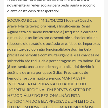
novamente as redes sociais para pedir ajuda e socorro
diante deste caso desesperador.
SOCORRO BOLETIM 15/04/2021 (quinta) Quadro
grave, Marta teve piora renal, a Insuficiência Renal
Aguda está causando bradicardia ( frequência cardíaca
diminuída) e arritmias por descontrole hidroeletrolítico
(descontrole se sódio e potássio e resíduos de impurezas
no sangue devido a não funcionalidade dos rins), ela
precisa de hemólise com muita urgência, e as chances de
sobrevida são reduzida a porcentagens muito baixas. Ela
já apresenta anasarca (edema generalizado) devido à
ausência de urina por quase 3 dias. Precisamos de
hemodiálise com muita urgência. MARTA ESTÁ
INTERNADA HÁ 9 DIAS NA UTI ADULTO DO
HOSPITAL REGIONAL EM BREVES. O SETOR DE
HEMODIÁLISE DO REGIONAL NÃO ESTÁ
FUNCIONANDO E ELA PRECISA DE UM LEITO DE
UTI EM UM HOSPITAL QUE FAÇA HEMODIÁLISE