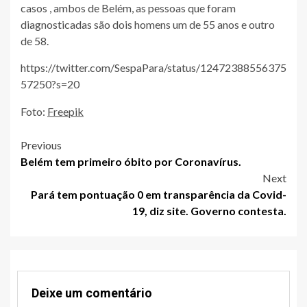
casos , ambos de Belém, as pessoas que foram
diagnosticadas são dois homens um de 55 anos e outro
de 58.
https://twitter.com/SespaPara/status/12472388556375
57250?s=20
Foto:
Freepik
Post
Previous
Belém tem primeiro óbito por Coronavírus.
navigation
Next
Pará tem pontuação 0 em transparência da Covid-
19, diz site. Governo contesta.
Deixe um comentário