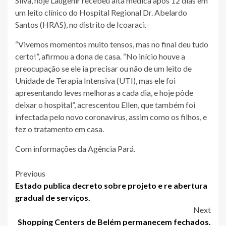
Silva, hoje Laugenir recebeu alta médica após 12 dias em
um leito clínico do Hospital Regional Dr. Abelardo
Santos (HRAS), no distrito de Icoaraci.
“Vivemos momentos muito tensos, mas no final deu tudo
certo!”, afirmou a dona de casa. “No início houve a
preocupação se ele ia precisar ou não de um leito de
Unidade de Terapia Intensiva (UTI), mas ele foi
apresentando leves melhoras a cada dia, e hoje pôde
deixar o hospital”, acrescentou Ellen, que também foi
infectada pelo novo coronavírus, assim como os filhos, e
fez o tratamento em casa.
Com informações da Agência Pará.
Post
Previous
Estado publica decreto sobre projeto e re abertura
navigation
gradual de serviços.
Next
Shopping Centers de Belém permanecem fechados.