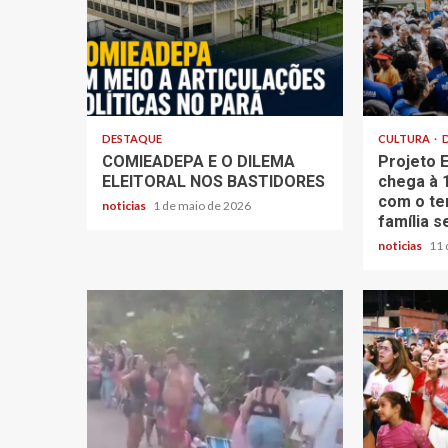
DESTAQUE
CULTURA
COMIEADEPA E O DILEMA
Projeto
ELEITORAL NOS BASTIDORES
chega à 
com o te
noticias
1 de maio de 2026
família 
noticias
11 