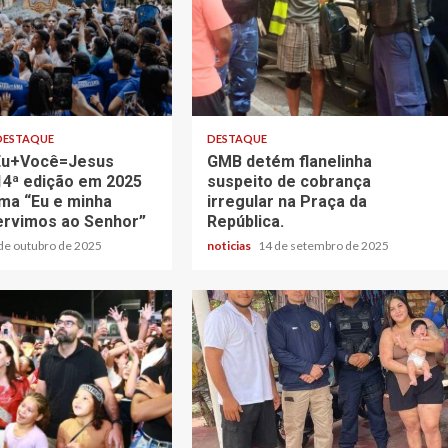
DESTAQUE
DESTAQUE
 Eu+Você=Jesus
GMB detém flanelinha
14ª edição em 2025
suspeito de cobrança
ma “Eu e minha
irregular na Praça da
servimos ao Senhor”
República.
de outubro de 2025
noticias
14 de setembro de 2025