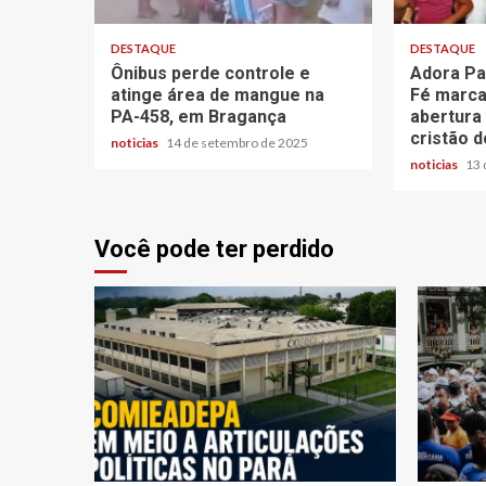
DESTAQUE
DESTAQUE
Ônibus perde controle e
Adora Pa
atinge área de mangue na
Fé marca
PA-458, em Bragança
abertura
cristão d
noticias
14 de setembro de 2025
noticias
13 
Você pode ter perdido