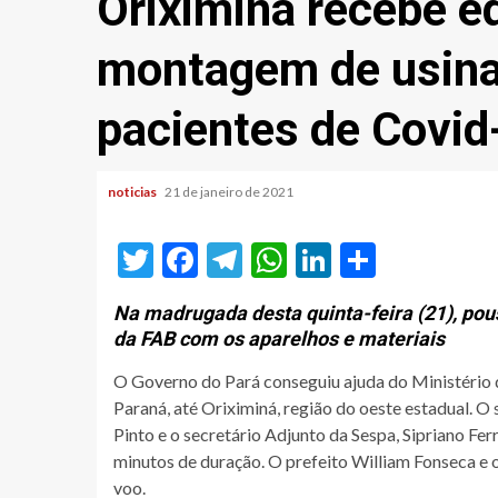
Oriximiná recebe e
montagem de usina 
pacientes de Covid
noticias
21 de janeiro de 2021
Twitter
Facebook
Telegram
WhatsApp
LinkedIn
Share
Na madrugada desta quinta-feira (21), pou
da FAB com os aparelhos e materiais
O Governo do Pará conseguiu ajuda do Ministério 
Paraná, até Oriximiná, região do oeste estadual.
Pinto e o secretário Adjunto da Sespa, Sipriano Fe
minutos de duração. O prefeito William Fonseca e
voo.