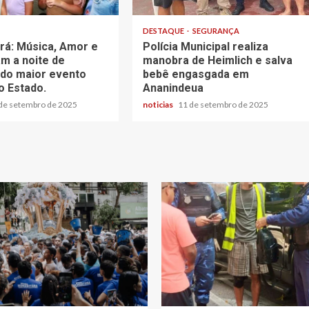
DESTAQUE
SEGURANÇA
rá: Música, Amor e
Polícia Municipal realiza
m a noite de
manobra de Heimlich e salva
 do maior evento
bebê engasgada em
o Estado.
Ananindeua
de setembro de 2025
noticias
11 de setembro de 2025