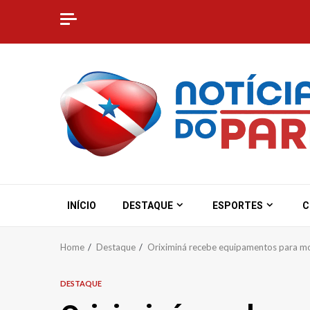
Skip
to
content
INÍCIO
DESTAQUE
ESPORTES
C
Home
Destaque
Oriximiná recebe equipamentos para mo
DESTAQUE