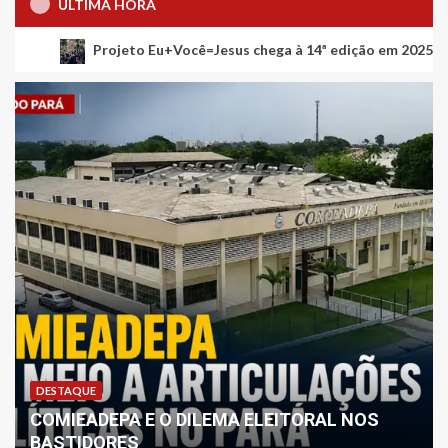
ÚLTIMA HORA
jeto Eu+Você=Jesus chega à 14ª edição em 2025 com o tema “Eu e mi
DESTAQUE
COMIEADEPA E O DILEMA ELEITORAL NOS
BASTIDORES