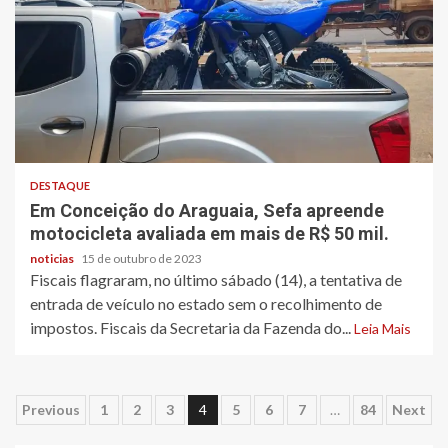
DESTAQUE
Em Conceição do Araguaia, Sefa apreende
motocicleta avaliada em mais de R$ 50 mil.
noticias
15 de outubro de 2023
Fiscais flagraram, no último sábado (14), a tentativa de
entrada de veículo no estado sem o recolhimento de
impostos. Fiscais da Secretaria da Fazenda do...
Leia Mais
Paginação
Previous
1
2
3
4
5
6
7
…
84
Next