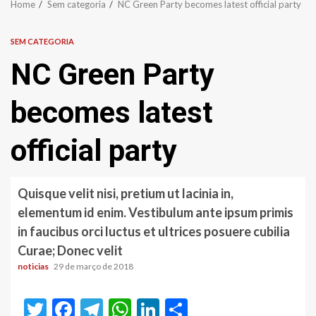
Home
Sem categoria
NC Green Party becomes latest official party
SEM CATEGORIA
NC Green Party
becomes latest
official party
Quisque velit nisi, pretium ut lacinia in,
elementum id enim. Vestibulum ante ipsum primis
in faucibus orci luctus et ultrices posuere cubilia
Curae; Donec velit
noticias
29 de março de 2018
Twitter
Facebook
Telegram
WhatsApp
LinkedIn
Share